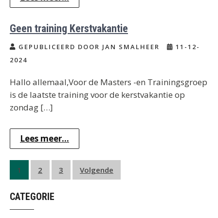
Geen training Kerstvakantie
GEPUBLICEERD DOOR JAN SMALHEER
11-12-
2024
Hallo allemaal,Voor de Masters -en Trainingsgroep
is de laatste training voor de kerstvakantie op
zondag […]
Lees meer...
Berichten
1
2
3
Volgende
paginering
CATEGORIE