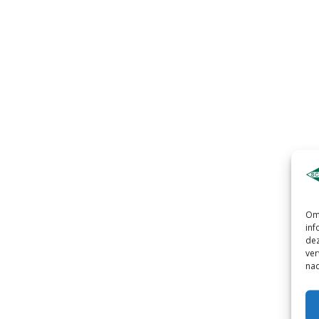
Om 
inf
dez
ver
nad