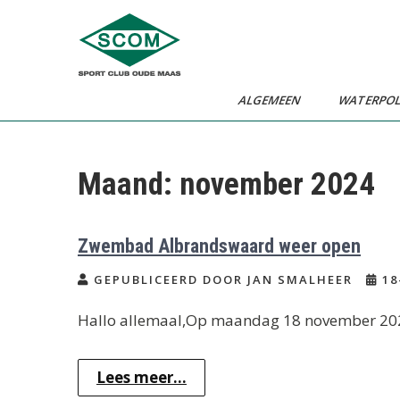
Ga
naar
de
inhoud
ALGEMEEN
WATERPO
Maand:
november 2024
Zwembad Albrandswaard weer open
GEPUBLICEERD DOOR JAN SMALHEER
18
Hallo allemaal,Op maandag 18 november 202
Lees meer...