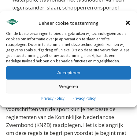
tegenstander, slaan, schoppen en onsportief
gedrag. Bij elke fout wordt de bal toegewezen
Beheer cookie toestemming
aan de tegenstander of wordt er een strafworp
toegekend.
Om de beste ervaringen te bieden, gebruiken wij technologieën zoals
Strafworp: Een strafworp wordt toegekend
cookies om informatie over je apparaat op te slaan en/of te
raadplegen. Door in te stemmen met deze technologieën kunnen wij
wanneer een speler opzettelijk een overtreding
gegevens zoals surfgedrag of unieke ID's op deze site verwerken. Als je
maakt tegen een speler die op weg is naar het
geen toestemming geeft of uw toestemming intrekt, kan dit een
nadelige invloed hebben op bepaalde functies en mogelijkheden.
doel. De speler die de strafworp neemt, moet
vanaf een afstand van vijf meter proberen te
Accepteren
scoren tegen de doelman.
Weigeren
Dit zijn slechts enkele van de reglementen van
Privacy Policy
Privacy Policy
waterpolo. Voor meer informatie over de regels en
voorschriften van de sport kun je het beste de
reglementen van de Koninklijke Nederlandse
Zwembond (KNZB) raadplegen. Het is belangrijk
om deze regels te begrijpen voordat je begint met