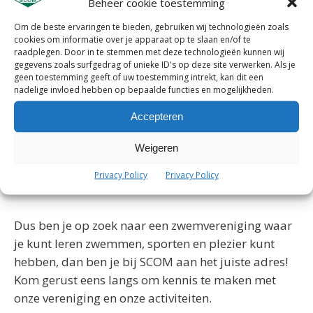
sfeer kunt zwemmen en genieten van het water.
Beheer cookie toestemming
Onze ervaren zweminstructeurs staan altijd klaar
Om de beste ervaringen te bieden, gebruiken wij technologieën zoals
om advies en tips te geven voor degenen die hun
cookies om informatie over je apparaat op te slaan en/of te
raadplegen. Door in te stemmen met deze technologieën kunnen wij
technieken willen verbeteren.
gegevens zoals surfgedrag of unieke ID's op deze site verwerken. Als je
geen toestemming geeft of uw toestemming intrekt, kan dit een
nadelige invloed hebben op bepaalde functies en mogelijkheden.
Bij SCOM staat kwaliteit en plezier hoog in het
vaandel. Wij bieden onze leden een veilige en
Accepteren
gezellige omgeving waarin ze kunnen zwemmen en
Weigeren
sporten. Naast onze sportieve activiteiten
organiseren wij ook regelmatig leuke evenementen
Privacy Policy
Privacy Policy
en uitjes voor onze leden.
Dus ben je op zoek naar een zwemvereniging waar
je kunt leren zwemmen, sporten en plezier kunt
hebben, dan ben je bij SCOM aan het juiste adres!
Kom gerust eens langs om kennis te maken met
onze vereniging en onze activiteiten.