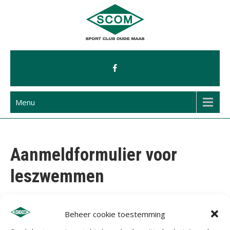
Ga
naar
de
inhoud
Menu
Aanmeldformulier voor
leszwemmen
Beheer cookie toestemming