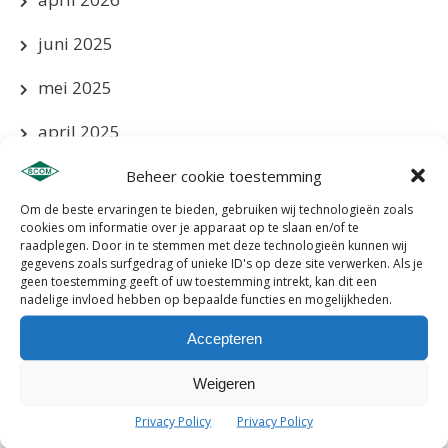
juni 2025
mei 2025
april 2025
maart 2025
Beheer cookie toestemming
Om de beste ervaringen te bieden, gebruiken wij technologieën zoals
januari 2025
cookies om informatie over je apparaat op te slaan en/of te
raadplegen. Door in te stemmen met deze technologieën kunnen wij
december 2024
gegevens zoals surfgedrag of unieke ID's op deze site verwerken. Als je
geen toestemming geeft of uw toestemming intrekt, kan dit een
nadelige invloed hebben op bepaalde functies en mogelijkheden.
november 2024
Accepteren
oktober 2024
Weigeren
september 2024
Privacy Policy
Privacy Policy
augustus 2024