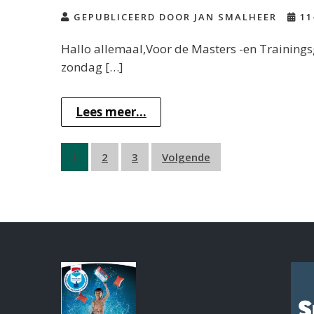
GEPUBLICEERD DOOR JAN SMALHEER
11
Hallo allemaal,Voor de Masters -en Trainingsg
zondag […]
Lees meer...
Berichten
1
2
3
Volgende
paginering