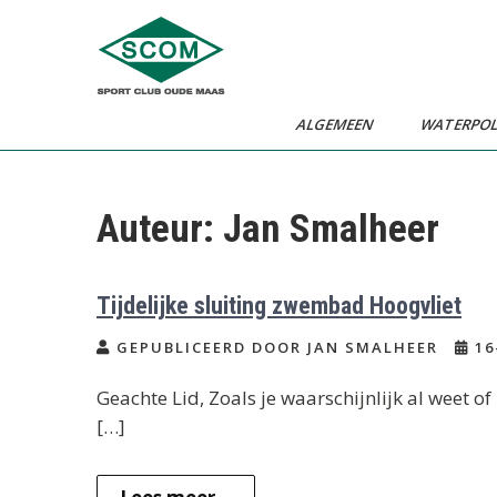
Ga
naar
de
inhoud
ALGEMEEN
WATERPO
Auteur:
Jan Smalheer
Tijdelijke sluiting zwembad Hoogvliet
GEPUBLICEERD DOOR JAN SMALHEER
16
Geachte Lid, Zoals je waarschijnlijk al weet
[…]