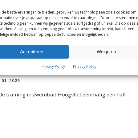
ndswaard
de beste ervaringen te bieden, gebruiken wij technologieën zoals cookies om
-03-2025
ormatie over je apparaat op te slaan en/of te raadplegen. Door in te stemmen 
e technologieën kunnen wij gegevens zoals surfgedrag of unieke ID's op deze s
er geen trainen in zwembad […]
werken. Als je geen toestemming geeft of uw toestemming intrekt, kan dit een
elige invloed hebben op bepaalde functies en mogelijkheden.
Accepteren
Weigeren
Privacy Policy
Privacy Policy
-01-2025
de training in zwembad Hoogvliet eenmalig een half