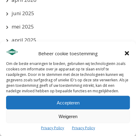
juni 2025
mei 2025
april 2025
maart 2025
Beheer cookie toestemming
Om de beste ervaringen te bieden, gebruiken wij technologieën zoals
januari 2025
cookies om informatie over je apparaat op te slaan en/of te
raadplegen. Door in te stemmen met deze technologieën kunnen wij
december 2024
gegevens zoals surfgedrag of unieke ID's op deze site verwerken. Als je
geen toestemming geeft of uw toestemming intrekt, kan dit een
nadelige invloed hebben op bepaalde functies en mogelijkheden.
november 2024
Accepteren
oktober 2024
Weigeren
september 2024
Privacy Policy
Privacy Policy
augustus 2024