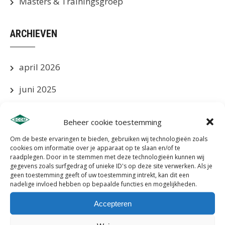
Masters & Trainingsgroep
ARCHIEVEN
april 2026
juni 2025
mei 2025
Beheer cookie toestemming
april 2025
Om de beste ervaringen te bieden, gebruiken wij technologieën zoals
cookies om informatie over je apparaat op te slaan en/of te
maart 2025
raadplegen. Door in te stemmen met deze technologieën kunnen wij
gegevens zoals surfgedrag of unieke ID's op deze site verwerken. Als je
geen toestemming geeft of uw toestemming intrekt, kan dit een
januari 2025
nadelige invloed hebben op bepaalde functies en mogelijkheden.
december 2024
Accepteren
november 2024