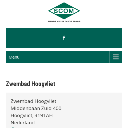
Ga
naar
de
inhoud
Menu
Zwembad Hoogvliet
Zwembad Hoogvliet
Middenbaan Zuid 400
Hoogvliet
,
3191AH
Nederland