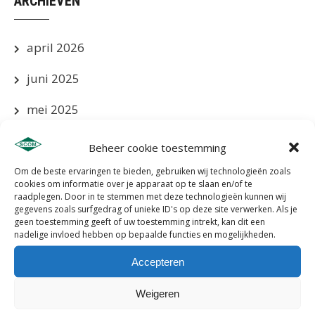
ARCHIEVEN
april 2026
juni 2025
mei 2025
april 2025
Beheer cookie toestemming
maart 2025
Om de beste ervaringen te bieden, gebruiken wij technologieën zoals
cookies om informatie over je apparaat op te slaan en/of te
raadplegen. Door in te stemmen met deze technologieën kunnen wij
januari 2025
gegevens zoals surfgedrag of unieke ID's op deze site verwerken. Als je
geen toestemming geeft of uw toestemming intrekt, kan dit een
december 2024
nadelige invloed hebben op bepaalde functies en mogelijkheden.
Accepteren
november 2024
oktober 2024
Weigeren