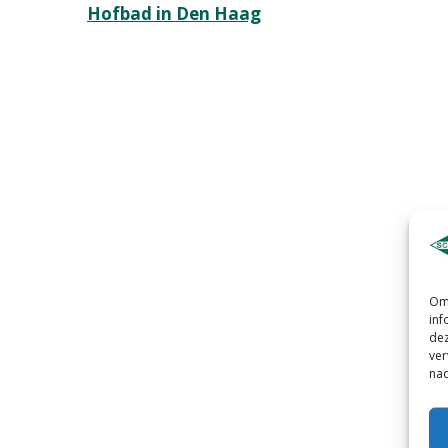
Bericht
Hofbad in Den Haag
navigatie
Om 
inf
dez
ver
nad