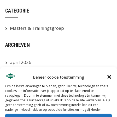
CATEGORIE
Masters & Trainingsgroep
ARCHIEVEN
april 2026
juni 2025
Beheer cookie toestemming
mei 2025
Om de beste ervaringen te bieden, gebruiken wij technologieën zoals
cookies om informatie over je apparaat op te slaan en/of te
raadplegen. Door in te stemmen met deze technologieën kunnen wij
april 2025
gegevens zoals surfgedrag of unieke ID's op deze site verwerken. Als je
geen toestemming geeft of uw toestemming intrekt, kan dit een
maart 2025
nadelige invloed hebben op bepaalde functies en mogelijkheden.