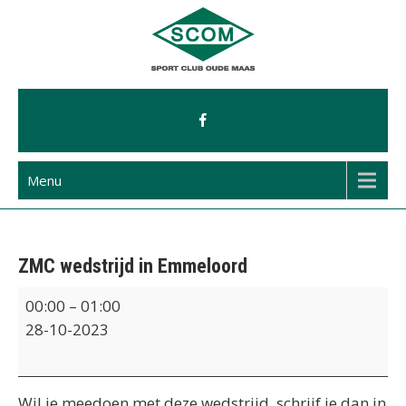
Ga
naar
de
inhoud
Menu
ZMC wedstrijd in Emmeloord
ZMC
00:00
–
01:00
wedstrijd
28-10-2023
in
Emmeloord
Wil je meedoen met deze wedstrijd, schrijf je dan in