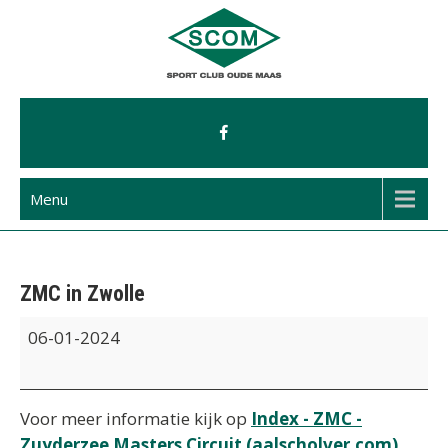
Ga
naar
de
inhoud
Menu
ZMC in Zwolle
ZMC
06-01-2024
in
Zwolle
Voor meer informatie kijk op
Index - ZMC -
Zuyderzee Masters Circuit (aalscholver.com)