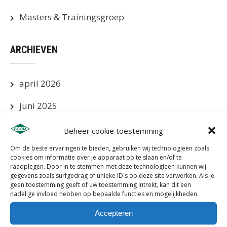
Masters & Trainingsgroep
ARCHIEVEN
april 2026
juni 2025
mei 2025
Beheer cookie toestemming
Om de beste ervaringen te bieden, gebruiken wij technologieën zoals
april 2025
cookies om informatie over je apparaat op te slaan en/of te
raadplegen. Door in te stemmen met deze technologieën kunnen wij
maart 2025
gegevens zoals surfgedrag of unieke ID's op deze site verwerken. Als je
geen toestemming geeft of uw toestemming intrekt, kan dit een
nadelige invloed hebben op bepaalde functies en mogelijkheden.
januari 2025
Accepteren
december 2024