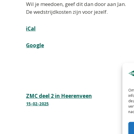
Wil je meedoen, geef dit dan door aan Jan.
De wedstrijdkosten zijn voor jezelf.
iCal
Google
Om 
Bericht
ZMC deel 2 in Heerenveen
inf
dez
15-02-2025
navigatie
ver
nad