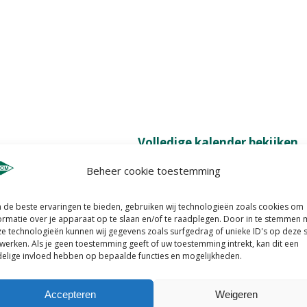
Volledige kalender bekijken
Beheer cookie toestemming
de beste ervaringen te bieden, gebruiken wij technologieën zoals cookies om
Wel trainen op sinterklaasavond
ormatie over je apparaat op te slaan en/of te raadplegen. Door in te stemmen 
e technologieën kunnen wij gegevens zoals surfgedrag of unieke ID's op deze s
05-12-2025
werken. Als je geen toestemming geeft of uw toestemming intrekt, kan dit een
elige invloed hebben op bepaalde functies en mogelijkheden.
Accepteren
Weigeren