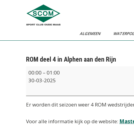
Ga
naar
de
inhoud
ALGEMEEN
WATERPO
ROM deel 4 in Alphen aan den Rijn
ROM
00:00
–
01:00
deel
30-03-2025
4
in
Alphen
Er worden dit seizoen weer 4 ROM wedstrijde
aan
den
Voor alle informatie kijk op de website:
Maste
Rijn