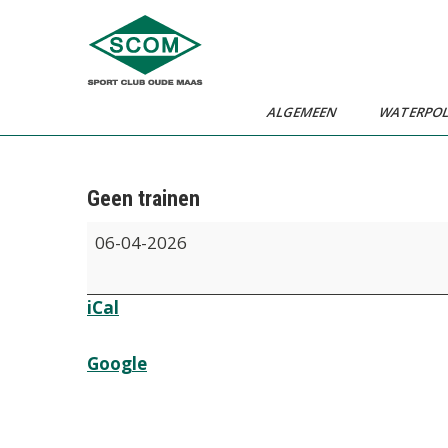
Ga
naar
de
inhoud
ALGEMEEN
WATERPO
Geen trainen
Geen
06-04-2026
trainen
iCal
Google