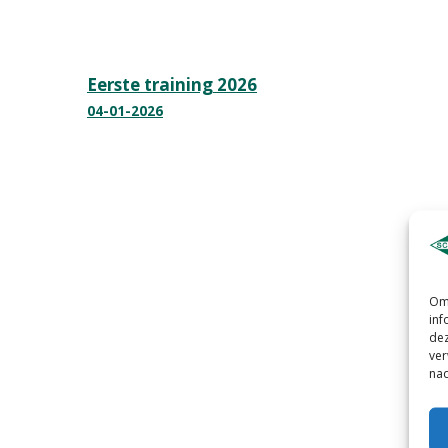
Bericht
Eerste training 2026
04-01-2026
navigatie
Om 
inf
dez
ver
nad