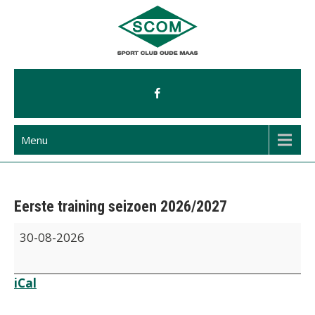
Ga
naar
de
inhoud
Menu
Eerste training seizoen 2026/2027
Eerste
30-08-2026
training
seizoen
iCal
2026/2027