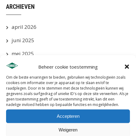
ARCHIEVEN
april 2026
juni 2025
mei 2025
april 2025
Beheer cookie toestemming
Om de beste ervaringen te bieden, gebruiken wij technologieën zoals
maart 2025
cookies om informatie over je apparaat op te slaan en/of te
raadplegen. Door in te stemmen met deze technologieën kunnen wij
januari 2025
gegevens zoals surfgedrag of unieke ID's op deze site verwerken. Als je
geen toestemming geeft of uw toestemming intrekt, kan dit een
nadelige invloed hebben op bepaalde functies en mogelijkheden.
december 2024
Accepteren
november 2024
Weigeren
oktober 2024