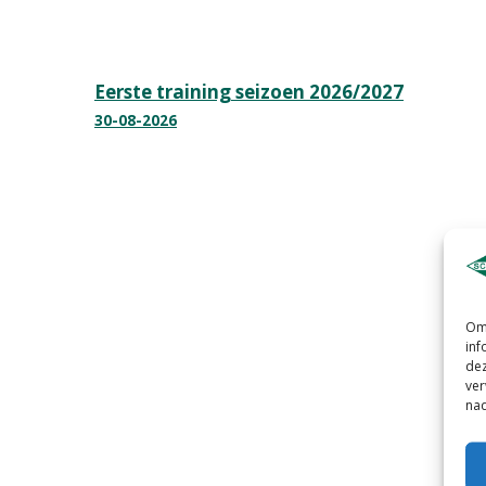
Bericht
Eerste training seizoen 2026/2027
30-08-2026
navigatie
Om 
inf
dez
ver
nad