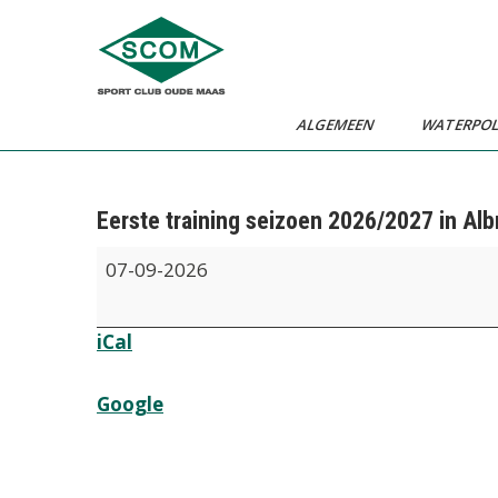
Ga
naar
de
inhoud
ALGEMEEN
WATERPO
Eerste training seizoen 2026/2027 in Al
Eerste
07-09-2026
training
seizoen
iCal
2026/2027
in
Albrandswaard
Google