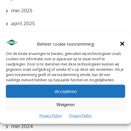
mei 2025
april 2025
maart 2025
Beheer cookie toestemming
januari 2025
Om de beste ervaringen te bieden, gebruiken wij technologieën zoals
cookies om informatie over je apparaat op te slaan en/of te
december 2024
raadplegen. Door in te stemmen met deze technologieën kunnen wij
gegevens zoals surfgedrag of unieke ID's op deze site verwerken. Als je
november 2024
geen toestemming geeft of uw toestemming intrekt, kan dit een
nadelige invloed hebben op bepaalde functies en mogelijkheden.
oktober 2024
Accepteren
september 2024
Weigeren
augustus 2024
Privacy Policy
Privacy Policy
mei 2024