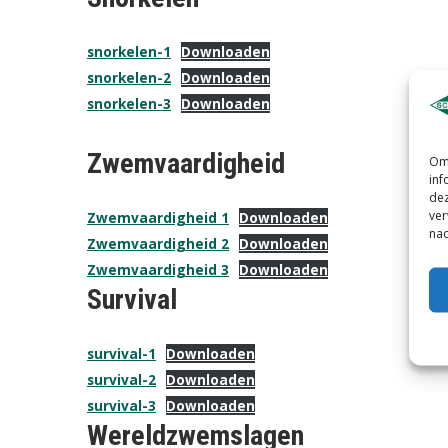
snorkelen-1
Downloaden
snorkelen-2
Downloaden
snorkelen-3
Downloaden
Zwemvaardigheid
Om 
inf
dez
ver
Zwemvaardigheid 1
Downloaden
nad
Zwemvaardigheid 2
Downloaden
Zwemvaardigheid 3
Downloaden
Survival
survival-1
Downloaden
survival-2
Downloaden
survival-3
Downloaden
Wereldzwemslagen