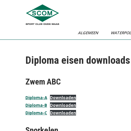
Ga
naar
de
inhoud
ALGEMEEN
WATERPO
Diploma eisen downloads
Zwem ABC
Diploma-A
Downloaden
Diploma-B
Downloaden
Diploma-C
Downloaden
Snorkelen